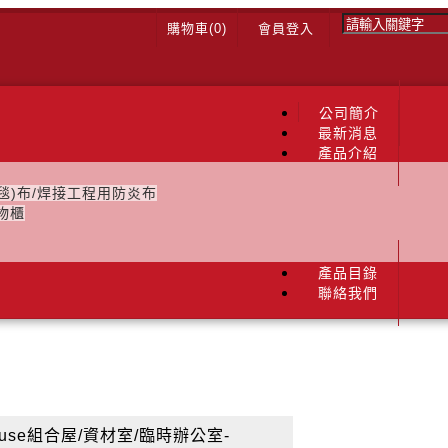
購物車(
0
)
會員登入
GO
公司簡介
最新消息
產品介紹
毯)布/焊接工程用防炎布
物櫃
產品目錄
聯絡我們
ouse組合屋/資材室/臨時辦公室-