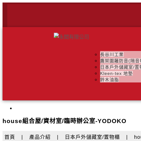
長谷川工業
鷹架圍籬防音(隔音
日本戶外儲藏室/置
Kleen-tex 地墊
鈴木油脂
house組合屋/資材室/臨時辦公室-YODOKO
首頁
|
產品介紹
|
日本戶外儲藏室/置物櫃
|
h