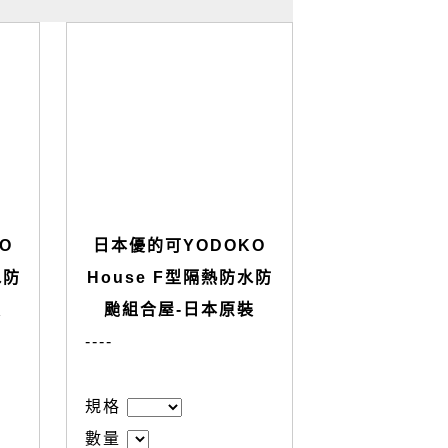
O
日本優的可YODOKO
水防
House F型隔熱防水防
裝
颱組合屋-日本原裝
--
--
規格
數量