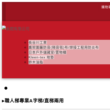
購物
長谷川工業
鷹架圍籬防音(隔音毯)布/焊接工程用防炎布
日本戶外儲藏室/置物櫃
Kleen-tex 地墊
鈴木油脂
▸職人梯專業A字梯/直梯兩用